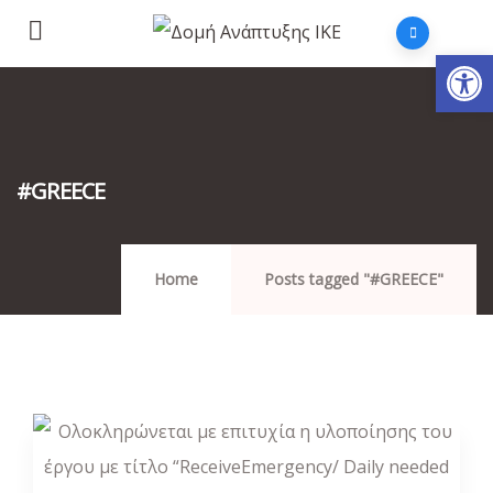
Αν
#GREECE
Home
Posts tagged "#GREECE"