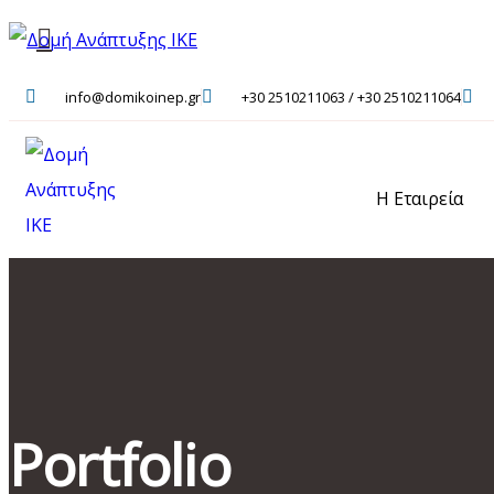
info@domikoinep.gr
+30 2510211063 / +30 2510211064
Η Εταιρεία
Portfolio