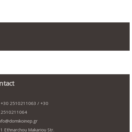
ntact
+30 2510211063 / +30
2510211064
nfo@domikoinep.gr
1 Ethnarchou Makariou Str.