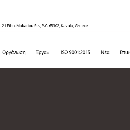
21 Ethn. Makariou Str., P.C. 65302, Kavala, Greece
Οργάνωση
Έργα
ISO 9001:2015
Νέα
Επικ